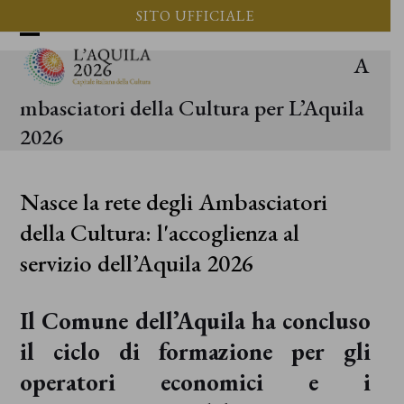
Vai
SITO UFFICIALE
al
Apri
Chiudi
A
contenuto
il
il
mbasciatori della Cultura per L’Aquila
menu
menu
2026
mobile
mobile
Nasce la rete degli Ambasciatori
della Cultura: l'accoglienza al
servizio dell’Aquila 2026
Il Comune dell’Aquila ha concluso
il ciclo di formazione per gli
operatori economici e i