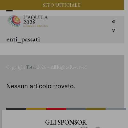
Vai
SITO UFFICIALE
al
Apri
Chiudi
e
contenuto
il
il
v
menu
menu
enti_passati
mobile
mobile
Copyright
Total.
2026 – All Rights Reserved
Nessun articolo trovato.
GLI SPONSOR