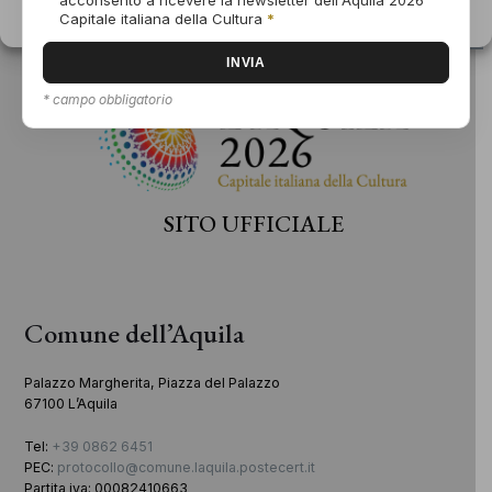
Informativa sui cookie
Dichiarazione sulla Privacy
Capitale italiana della Cultura
*
* campo obbligatorio
SITO UFFICIALE
Comune dell’Aquila
Palazzo Margherita, Piazza del Palazzo
67100 L’Aquila
Tel:
+39 0862 6451
PEC:
protocollo@comune.laquila.postecert.it
Partita iva: 00082410663