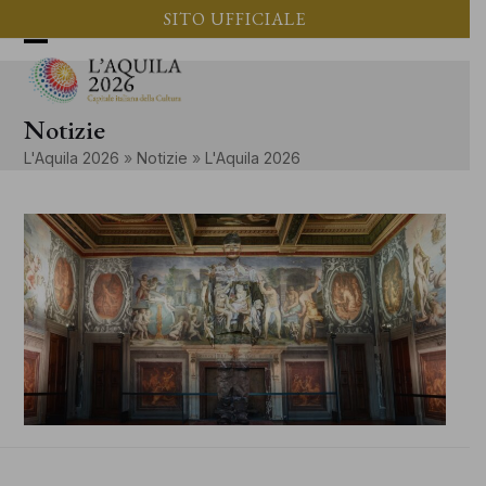
Vai
SITO UFFICIALE
al
Apri
Chiudi
contenuto
il
il
Notizie
menu
menu
L'Aquila 2026
»
Notizie
»
L'Aquila 2026
mobile
mobile