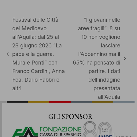
Festival delle Città
“I giovani nelle
del Medioevo
aree fragili”: 8 su
all’Aquila: dal 25 al
10 non vogliono
28 giugno 2026 “La
lasciare
pace e la guerra.
l’Appennino ma il
post
articolo
Mura e Ponti” con
65% ha pensato di
precedente:
successivo:
Franco Cardini, Anna
partire. I dati
Foa, Dario Fabbri e
dell’indagine
altri
presentata
all’Aquila
GLI SPONSOR