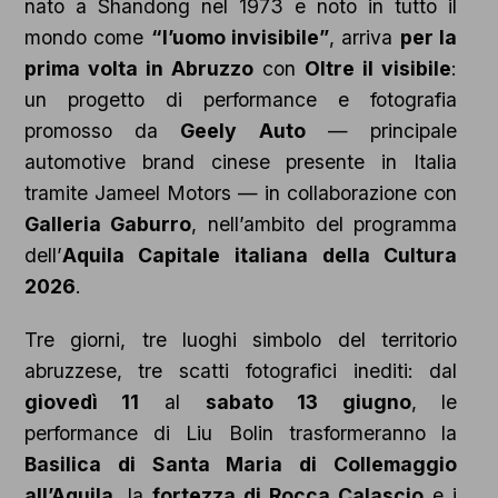
nato a Shandong nel 1973 e noto in tutto il
mondo come
“l’uomo invisibile”
, arriva
per la
prima volta in Abruzzo
con
Oltre il visibile
:
un progetto di performance e fotografia
promosso da
Geely Auto
— principale
automotive brand cinese presente in Italia
tramite Jameel Motors — in collaborazione con
Galleria Gaburro
, nell’ambito del programma
dell’
Aquila Capitale italiana della Cultura
2026
.
Tre giorni, tre luoghi simbolo del territorio
abruzzese, tre scatti fotografici inediti: dal
giovedì 11
al
sabato 13 giugno
, le
performance di Liu Bolin trasformeranno la
Basilica di Santa Maria di Collemaggio
all’Aquila
, la
fortezza di Rocca Calascio
e i