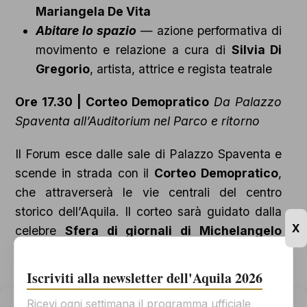
Mariangela De Vita
Abitare lo spazio
— azione performativa di
movimento e relazione a cura di
Silvia Di
Gregorio
, artista, attrice e regista teatrale
Ore 17.30 | Corteo Demopratico
Da Palazzo
Spaventa all’Auditorium nel Parco e ritorno
Il Forum esce dalle sale di Palazzo Spaventa e
scende in strada con il
Corteo Demopratico
,
che attraverserà le vie centrali del centro
storico dell’Aquila. Il corteo sarà guidato dalla
X
celebre
Sfera di giornali di Michelangelo
Pistoletto
, spinta da bambini e ragazzi delle
scuole del territorio, accompagnati da musicisti
Iscriviti alla newsletter dell'Aquila 2026
che intoneranno musiche tradizionali lungo
Ricevi ogni settimana il programma ufficiale
Gestisci il consenso