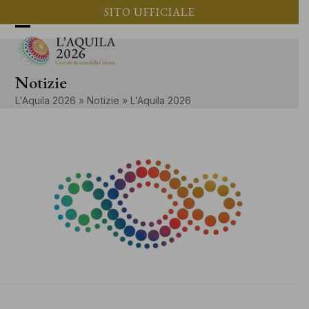
Vai
SITO UFFICIALE
al
Apri
Chiudi
contenuto
il
il
Notizie
menu
menu
L'Aquila 2026
»
Notizie
»
L'Aquila 2026
mobile
mobile