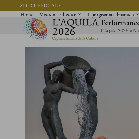
Vai
SITO UFFICIALE
al
Home
Missione e dossier
Il programma dinamico
Performanc
contenuto
L'Aquila 2026
»
No