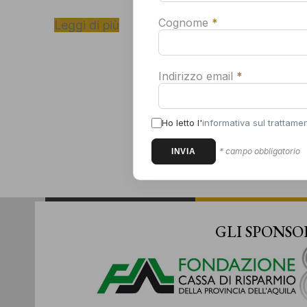
com
con
Cognome
*
Leggi di più
cor
Indirizzo email
*
Ho letto l'
informativa sul trattamen
* campo obbligatorio
GLI SPONSO