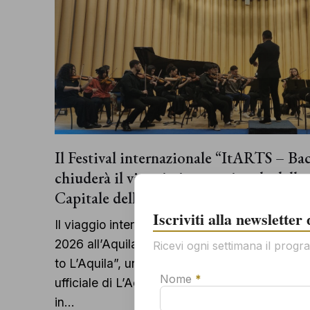
Il Festival internazionale “ItARTS – Ba
chiuderà il viaggio internazionale delle 
Capitale della Cultura
Iscriviti alla newsletter
Il viaggio internazionale delle arti contempor
2026 all’Aquila, con l’arrivo del Festival int
Ricevi ogni settimana il progra
to L’Aquila”, uno dei grandi appuntamenti ins
Nome
*
Per
ufficiale di L’Aquila Capitale Italiana della C
mem
in…
all