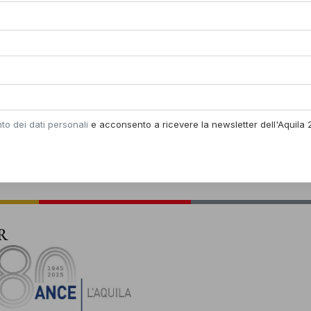
dibattito con la Fondaz
portamento di navigazione o gli ID univoci su questo sito. Se non dai il
senso o lo revoca, alcune caratteristiche e funzioni potrebbero non funzion
rettamente.
La città dell’Aquila, Capita
protagonista alla Biennale 
Accetta
Nega
Visualizza le preferen
partecipazione del sindaco 
Demopratica – Meeting dei
Informativa sui cookie
Dichiarazione sulla Privacy
promosso da Cittadellarte 
to dei dati personali
e acconsento a ricevere la newsletter dell'Aquila 2
Leggi di più
R