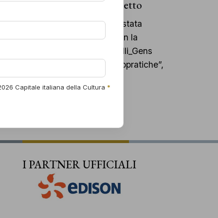
ione di Michelangelo Pistoletto
are
le Italiana della Cultura 2026, è stata
Architettura di Venezia 2025 con la
ze
Pierluigi Biondi all’evento “Intelli_Gens
 Coordinatori delle Opere Demopratiche”,
– Fondazione Pistoletto…
026 Capitale italiana della Cultura
*
I PARTNER UFFICIALI