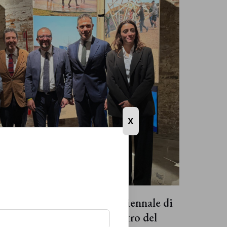
X
na della Cultura 2026 alla Biennale di
er
o
e come arte pubblica al centro del