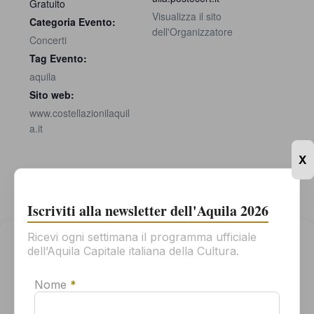
Gratuito
Visualizza il sito
Categoria Evento:
dell'Organizzatore
Concerti
Tag Evento:
aquila
Sito web:
www.costellazionilaquil
a.it
X
Iscriviti alla newsletter dell'Aquila 2026
Ricevi ogni settimana il programma ufficiale
Gestisci il consenso
dell’Aquila Capitale italiana della Cultura.
Per offrirti la migliore esperienza possibile, usiamo tecnologie come
i cookie per memorizzare e/o accedere alle informazioni sul tuo
Nome
*
dispositivo. Il tuo consenso all'uso di queste tecnologie ci
permetterà di elaborare dati come il tuo comportamento di