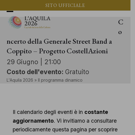
Vai
SITO UFFICIALE
al
Apri
Chiudi
C
contenuto
il
il
o
menu
menu
ncerto della Generale Street Band a
Coppito – Progetto CostellAzioni
mobile
mobile
29 Giugno | 21:00
Costo dell'evento:
Gratuito
L'Aquila 2026
»
Il programma dinamico
Il calendario degli eventi è in
costante
aggiornamento
. Vi invitiamo a consultare
periodicamente questa pagina per scoprire