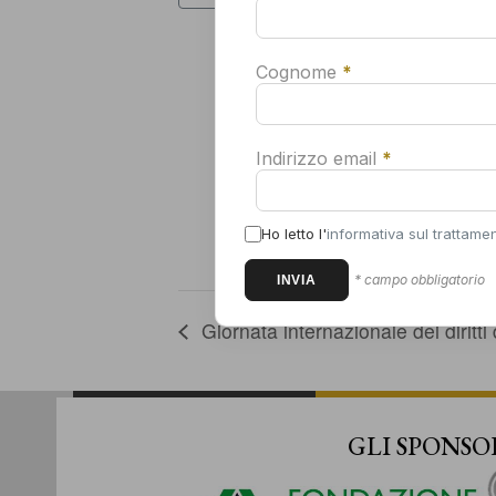
Data:
mem
all
8 Mar
com
Ora:
con
Cognome
*
cor
17:00
Categ
Perfo
Indirizzo email
*
Sito 
https:
o.it/c
Ho letto l'
informativa sul trattamen
laquil
* campo obbligatorio
Giornata internazionale dei diritti
GLI SPONSO