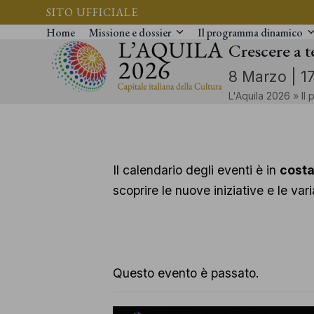
Vai
SITO UFFICIALE
al
Home
Missione e dossier
Il programma dinamico
Crescere a te
contenuto
8 Marzo | 1
L'Aquila 2026
»
Il
Il calendario degli eventi è in
cost
scoprire le nuove iniziative e le va
Questo evento è passato.