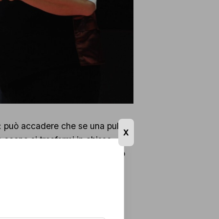
nde: può accadere che se una pulce
X
a scena si trasformi in abisso
prendenti, piccoli colpi di genio
TORE
er