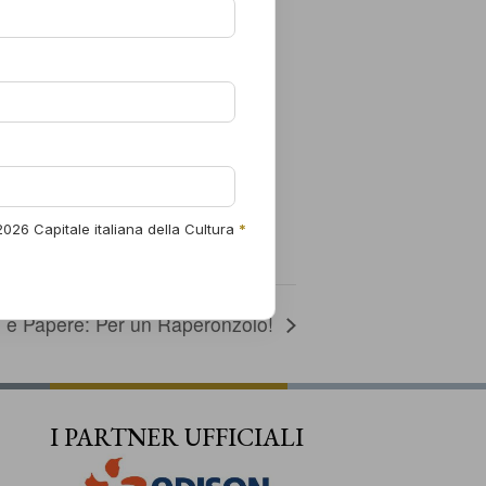
egionale
o
D’Abruzzo
efono
are
le.abruzzo
ze
ore
026 Capitale italiana della Cultura
*
i e Papere: Per un Raperonzolo!
I PARTNER UFFICIALI