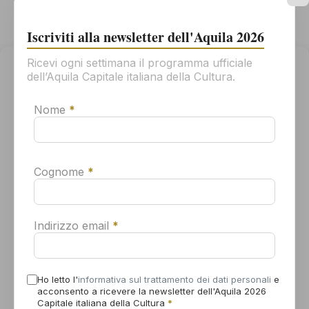
mn-abr@cultura.gov.it
Visualizza il sito
Iscriviti alla newsletter dell'Aquila 2026
dell'Organizzatore
Ricevi ogni settimana il programma ufficiale
Gestisci il consenso
dell’Aquila Capitale italiana della Cultura.
Per offrirti la migliore esperienza possibile, usiamo tecnologie come
i cookie per memorizzare e/o accedere alle informazioni sul tuo
Nome
*
dispositivo. Il tuo consenso all'uso di queste tecnologie ci
permetterà di elaborare dati come il tuo comportamento di
navigazione o gli ID univoci su questo sito. Se non dai il consenso o
lo revoca, alcune caratteristiche e funzioni potrebbero non
funzionare correttamente.
Cognome
*
Accetta
Indirizzo email
*
Nega
LUOGO
Visualizza le preferenze
Ho letto l'
informativa sul trattamento dei dati personali
e
MuNDA – Museo Nazionale d’Abruzzo
acconsento a ricevere la newsletter dell'Aquila 2026
Viale Benedetto Croce
Informativa sui cookie
Dichiarazione sulla Privacy
Capitale italiana della Cultura
*