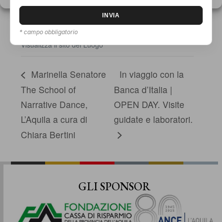
L'Aquila
,
AQ
67100
+ Google Maps
Numero di telefono
0862 085900
* campo obbligatorio
Visualizza il sito del Luogo
Marinella Senatore
In viaggio con la
The School of
Banca d’Italia |
Narrative Dance,
OPEN DAY. Visite
L’Aquila a cura di
guidate e laboratori.
Chiara Bertini
GLI SPONSOR