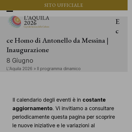
Vai
SITO UFFICIALE
al
Apri
Chiudi
E
contenuto
il
il
c
menu
menu
ce Homo di Antonello da Messina |
Inaugurazione
mobile
mobile
8 Giugno
L'Aquila 2026
»
Il programma dinamico
Il calendario degli eventi è in
costante
aggiornamento
. Vi invitiamo a consultare
periodicamente questa pagina per scoprire
le nuove iniziative e le variazioni al