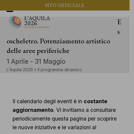
Vai
SITO UFFICIALE
al
Apri
Chiudi
E
contenuto
il
il
s
menu
menu
oscheletro. Potenziamento artistico
delle aree periferiche
mobile
mobile
1 Aprile
-
31 Maggio
L'Aquila 2026
»
Il programma dinamico
Il calendario degli eventi è in
costante
aggiornamento
. Vi invitiamo a consultare
periodicamente questa pagina per scoprire
le nuove iniziative e le variazioni al