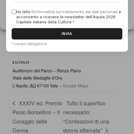
Visualizza le preferenze
Ho letto l'
informativa sul trattamento dei dati personali
e
acconsento a ricevere la newsletter dell'Aquila 2026
Informativa sui cookie
Dichiarazione sulla Privacy
Capitale italiana della Cultura
*
* campo obbligatorio
LUOGO
Auditorium del Parco – Renzo Piano
Viale delle Medaglie d'Oro
L'Aquila
,
AQ
67100
Italy
+ Google Maps
XXXIV ed. Premio
Tutto il superfluo
Paolo Borsellino – Il
necessario:
Coraggio delle
“Confessioni di una
Donne
donna affamata”