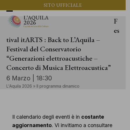
Vai
SITO UFFICIALE
al
Apri
Chiudi
F
contenuto
il
il
es
menu
menu
tival itARTS : Back to L’Aquila –
Festival del Conservatorio
mobile
mobile
“Generazioni elettroacustiche –
Concerto di Musica Elettroacustica”
6 Marzo | 18:30
L'Aquila 2026
»
Il programma dinamico
Il calendario degli eventi è in
costante
aggiornamento
. Vi invitiamo a consultare