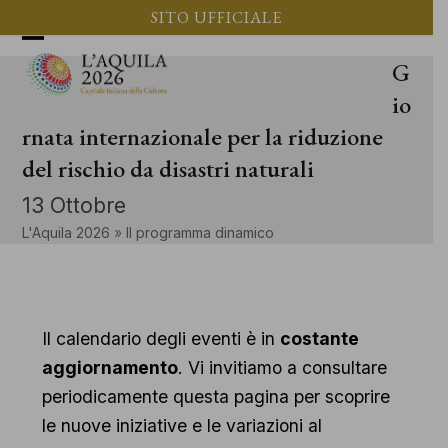
Vai
SITO UFFICIALE
al
Apri
Chiudi
G
contenuto
il
il
io
menu
menu
rnata internazionale per la riduzione
del rischio da disastri naturali
mobile
mobile
13 Ottobre
L'Aquila 2026
»
Il programma dinamico
Il calendario degli eventi è in
costante
aggiornamento
. Vi invitiamo a consultare
periodicamente questa pagina per scoprire
le nuove iniziative e le variazioni al