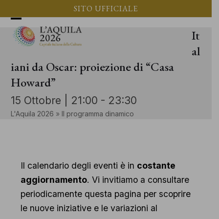
Vai
SITO UFFICIALE
al
Apri
Chiudi
It
contenuto
il
il
al
menu
menu
iani da Oscar: proiezione di “Casa
Howard”
mobile
mobile
15 Ottobre | 21:00
-
23:30
L'Aquila 2026
»
Il programma dinamico
Il calendario degli eventi è in
costante
aggiornamento
. Vi invitiamo a consultare
periodicamente questa pagina per scoprire
le nuove iniziative e le variazioni al