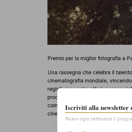
Premio per la miglior fotografia a P
Una rassegna che celebra il talento 
cinematografia mondiale, vincendo l
registi, ma anche attori, sceneggiator
produzioni internazionali. Attraverso
come le competenze artigianali e cre
Iscriviti alla newsletter
cinema globale, continuando a ispir
Ricevi ogni settimana il progra