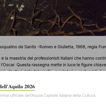
asqualino de Santis -Romeo e Giulietta, 1968, regia Franc
e la maestria dei professionisti italiani che hanno contri
’Oscar. Questa rassegna mette in luce le figure chiave 
i, direttori della fotografia, montatori e costumisti, il c
 una selezione di film che rappresentano il meglio del ci
ative italiane siano alla base di opere che hanno lasciat
 dell'Aquila 2026
are e affascinare anche le nuove generazioni di cineast
mma ufficiale dell’Aquila Capitale italiana della Cultura.
Gestisci il consenso