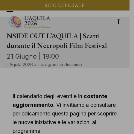
Vai
SITO UFFICIALE
al
Apri
Chiudi
I
contenuto
il
il
NSIDE OUT L’AQUILA | Scatti
menu
menu
durante il Necropoli Film Festival
mobile
mobile
21 Giugno | 18:00
L'Aquila 2026
»
Il programma dinamico
Il calendario degli eventi è in
costante
aggiornamento
. Vi invitiamo a consultare
periodicamente questa pagina per scoprire
le nuove iniziative e le variazioni al
programma.