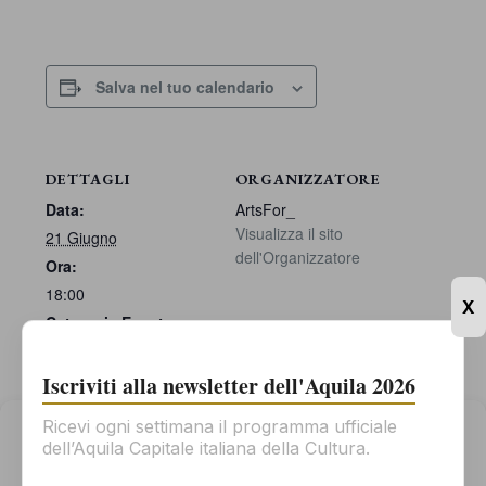
Salva nel tuo calendario
DETTAGLI
ORGANIZZATORE
Data:
ArtsFor_
Visualizza il sito
21 Giugno
dell'Organizzatore
Ora:
18:00
X
Categoria Evento:
Performance
Iscriviti alla newsletter dell'Aquila 2026
Ricevi ogni settimana il programma ufficiale
Gestisci il consenso
dell’Aquila Capitale italiana della Cultura.
Per offrirti la migliore esperienza possibile, usiamo tecnologie come