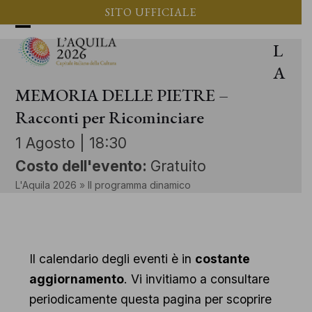
Vai
SITO UFFICIALE
al
Apri
Chiudi
L
contenuto
il
il
A
menu
menu
MEMORIA DELLE PIETRE –
Racconti per Ricominciare
mobile
mobile
1 Agosto | 18:30
Costo dell'evento:
Gratuito
L'Aquila 2026
»
Il programma dinamico
Il calendario degli eventi è in
costante
aggiornamento
. Vi invitiamo a consultare
periodicamente questa pagina per scoprire