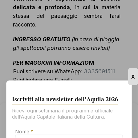
delicata e profonda
, in cui la materia
stessa del paesaggio sembra farsi
racconto.
INGRESSO GRATUITO
(in caso di pioggia
gli spettacoli potranno essere rinviati)
PER MAGGIORI INFORMAZIONI
Puoi scrivere su WhatsApp:
3335691511
X
Puoi inviare una E-mail:
info@vesuvioteatro.org
Iscriviti alla newsletter dell'Aquila 2026
Ricevi ogni settimana il programma ufficiale
Gestisci il consenso
dell’Aquila Capitale italiana della Cultura.
Salva nel tuo calendario
Per offrirti la migliore esperienza possibile, usiamo tecnologie come
i cookie per memorizzare e/o accedere alle informazioni sul tuo
Nome
*
dispositivo. Il tuo consenso all'uso di queste tecnologie ci