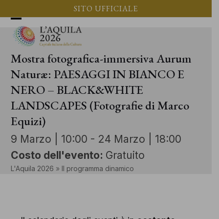
Vai
SITO UFFICIALE
al
Apri
Chiudi
contenuto
il
il
Mostra fotografica-immersiva Aurum
menu
menu
Naturæ: PAESAGGI IN BIANCO E
mobile
mobile
NERO – BLACK&WHITE
LANDSCAPES (Fotografie di Marco
Equizi)
9 Marzo | 10:00
-
24 Marzo | 18:00
Costo dell'evento:
Gratuito
L'Aquila 2026
»
Il programma dinamico