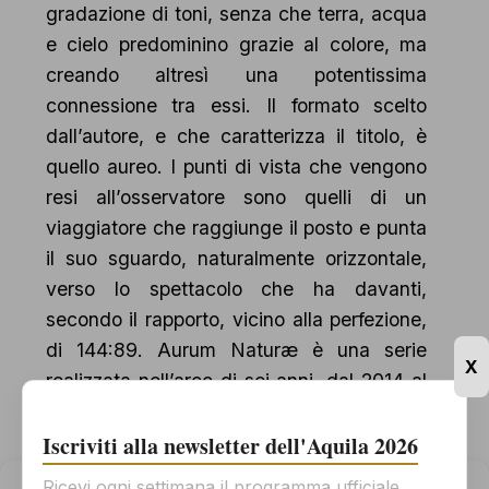
gradazione di toni, senza che terra, acqua
e cielo predominino grazie al colore, ma
creando altresì una potentissima
connessione tra essi. Il formato scelto
dall’autore, e che caratterizza il titolo, è
quello aureo. I punti di vista che vengono
resi all’osservatore sono quelli di un
viaggiatore che raggiunge il posto e punta
il suo sguardo, naturalmente orizzontale,
verso lo spettacolo che ha davanti,
secondo il rapporto, vicino alla perfezione,
di 144:89. Aurum Naturæ è una serie
X
realizzata nell’arco di sei anni, dal 2014 al
2020, ed è idealmente divisa in quattro
parti: Cielo, Forma, Acqua, Vegetazione; i
Iscriviti alla newsletter dell'Aquila 2026
punti di scatto – seppur in molti casi
Ricevi ogni settimana il programma ufficiale