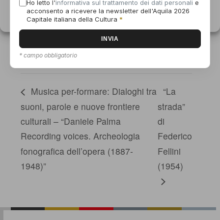
Ho letto l'
informativa sul trattamento dei dati personali
e
Via Leonardo da Vinci, 7
acconsento a ricevere la newsletter dell'Aquila 2026
Informativa sui cookie
Dichiarazione sulla Privacy
Capitale italiana della Cultura
*
L'Aquila
,
Italy
Numero di telefono
0862 317441
* campo obbligatorio
Visualizza il sito del Luogo
Musica per-formare: Dialoghi tra
“La
suoni, parole e nuove frontiere
strada”
culturali – “Daniele Palma
di
Recording voices. Archeologia
Federico
fonografica dell’opera (1887-
Fellini
1948)”
(1954)