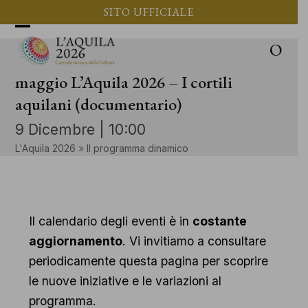
Vai
SITO UFFICIALE
al
Apri
Chiudi
O
contenuto
il
il
maggio L’Aquila 2026 – I cortili
menu
menu
aquilani (documentario)
mobile
mobile
9 Dicembre | 10:00
L'Aquila 2026
»
Il programma dinamico
Il calendario degli eventi è in
costante
aggiornamento
. Vi invitiamo a consultare
periodicamente questa pagina per scoprire
le nuove iniziative e le variazioni al
programma.