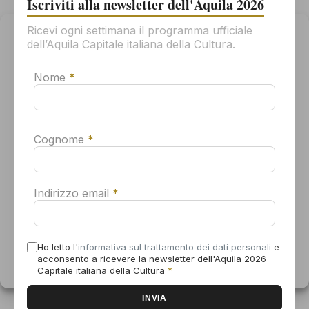
Iscriviti alla newsletter dell'Aquila 2026
uzzo.it/
dell'Organizzatore
Ricevi ogni settimana il programma ufficiale
Gestisci il consenso
dell’Aquila Capitale italiana della Cultura.
Per offrirti la migliore esperienza possibile, usiamo tecnologie come
i cookie per memorizzare e/o accedere alle informazioni sul tuo
Nome
*
dispositivo. Il tuo consenso all'uso di queste tecnologie ci
permetterà di elaborare dati come il tuo comportamento di
navigazione o gli ID univoci su questo sito. Se non dai il consenso o
lo revoca, alcune caratteristiche e funzioni potrebbero non
funzionare correttamente.
Cognome
*
Accetta
Indirizzo email
*
Nega
Visualizza le preferenze
LUOGO
Ho letto l'
informativa sul trattamento dei dati personali
e
Ridotto del Teatro Comunale “V. Antonellini”
acconsento a ricevere la newsletter dell'Aquila 2026
Informativa sui cookie
Dichiarazione sulla Privacy
Capitale italiana della Cultura
*
Piazza del Teatro
L'Aquila
,
AQ
67100
Italy
+ Google Maps
Numero di telefono