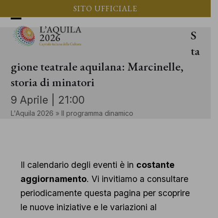
Vai
SITO UFFICIALE
al
Apri
Chiudi
S
contenuto
il
il
ta
menu
menu
gione teatrale aquilana: Marcinelle,
storia di minatori
mobile
mobile
9 Aprile | 21:00
L'Aquila 2026
»
Il programma dinamico
Il calendario degli eventi è in
costante
aggiornamento
. Vi invitiamo a consultare
periodicamente questa pagina per scoprire
le nuove iniziative e le variazioni al