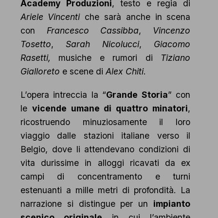
Academy Produzioni
, testo e regia di
Ariele Vincenti
che sarà anche in scena
con
Francesco Cassibba
,
Vincenzo
Tosetto
,
Sarah Nicolucci
,
Giacomo
Rasetti,
musiche e rumori di
Tiziano
Gialloreto
e scene di
Alex
Chiti
.
L’opera intreccia la “
Grande Storia
” con
le
vicende umane di quattro minatori
,
ricostruendo minuziosamente il loro
viaggio dalle stazioni italiane verso il
Belgio, dove li attendevano condizioni di
vita durissime in alloggi ricavati da ex
campi di concentramento e turni
estenuanti a mille metri di profondità. La
narrazione si distingue per un
impianto
scenico originale
in cui l’ambiente