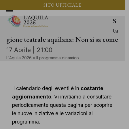
Vai
SITO UFFICIALE
al
Apri
Chiudi
S
contenuto
il
il
ta
menu
menu
gione teatrale aquilana: Non si sa come
mobile
mobile
17 Aprile | 21:00
L'Aquila 2026
»
Il programma dinamico
Il calendario degli eventi è in
costante
aggiornamento
. Vi invitiamo a consultare
periodicamente questa pagina per scoprire
le nuove iniziative e le variazioni al
programma.