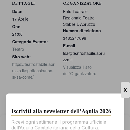
DETTAGLI
ORGANIZZATORE
Data:
Ente Teatrale
Regionale Teatro
17 Aprile
Stabile D’Abruzzo
Ora:
Numero di telefono
21:00
3485247096
Categoria Evento:
E-mail
Teatro
tsa@teatrostabile.abru
Sito web:
zzo.it
https://teatrostabile.abr
Visualizza il sito
uzzo.it/spettacolo/non-
dell'Organizzatore
si-sa-come/
X
Iscriviti alla newsletter dell'Aquila 2026
Ricevi ogni settimana il programma ufficiale
Gestisci il consenso
dell’Aquila Capitale italiana della Cultura.