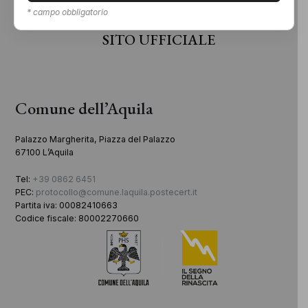
* campo obbligatorio
SITO UFFICIALE
Comune dell’Aquila
Palazzo Margherita, Piazza del Palazzo
67100 L’Aquila
Tel:
+39 0862 6451
PEC:
protocollo@comune.laquila.postecert.it
Partita iva: 00082410663
Codice fiscale: 80002270660