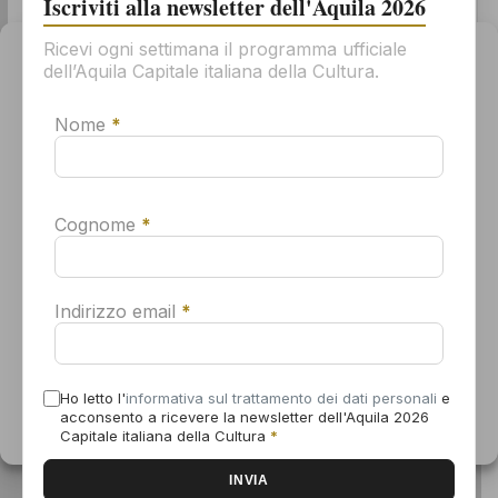
Iscriviti alla newsletter dell'Aquila 2026
Ricevi ogni settimana il programma ufficiale
Gestisci il consenso
dell’Aquila Capitale italiana della Cultura.
Indirizzo email
*
Per offrirti la migliore esperienza possibile, usiamo tecnologie come
i cookie per memorizzare e/o accedere alle informazioni sul tuo
Nome
*
dispositivo. Il tuo consenso all'uso di queste tecnologie ci
permetterà di elaborare dati come il tuo comportamento di
Ho letto l'
informativa sul trattamento dei dati personali
navigazione o gli ID univoci su questo sito. Se non dai il consenso o
e acconsento a ricevere la newsletter dell'Aquila 2026
lo revoca, alcune caratteristiche e funzioni potrebbero non
Capitale italiana della Cultura
*
funzionare correttamente.
Cognome
*
Accetta
* campo obbligatorio
Indirizzo email
*
Nega
Visualizza le preferenze
Ho letto l'
informativa sul trattamento dei dati personali
e
acconsento a ricevere la newsletter dell'Aquila 2026
Informativa sui cookie
Dichiarazione sulla Privacy
Capitale italiana della Cultura
*