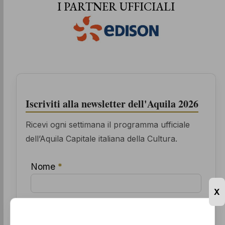
I PARTNER UFFICIALI
Iscriviti alla newsletter dell'Aquila 2026
Ricevi ogni settimana il programma ufficiale
dell’Aquila Capitale italiana della Cultura.
Nome
*
X
Cognome
*