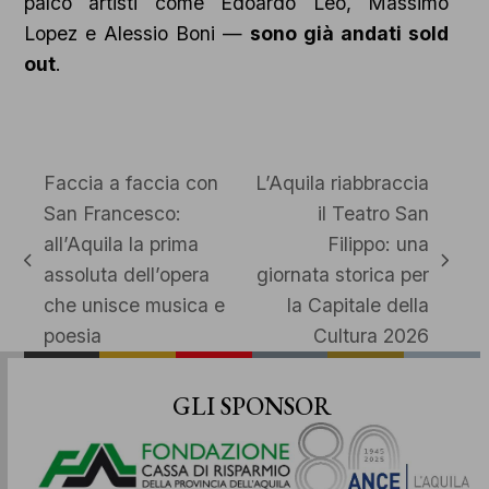
palco artisti come Edoardo Leo, Massimo
Lopez e Alessio Boni —
sono già andati sold
out
.
Faccia a faccia con
L’Aquila riabbraccia
San Francesco:
il Teatro San
all’Aquila la prima
Filippo: una
post
articolo
assoluta dell’opera
giornata storica per
precedente:
successivo:
che unisce musica e
la Capitale della
poesia
Cultura 2026
GLI SPONSOR