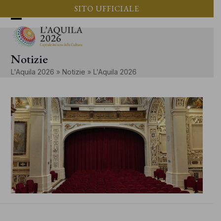
Vai
SITO UFFICIALE
al
Apri
Chiudi
contenuto
il
il
Notizie
menu
menu
L'Aquila 2026
»
Notizie
»
L'Aquila 2026
mobile
mobile