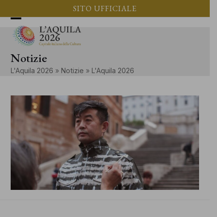
Vai
SITO UFFICIALE
al
Apri
Chiudi
contenuto
il
il
Notizie
menu
menu
L'Aquila 2026
»
Notizie
»
L'Aquila 2026
mobile
mobile