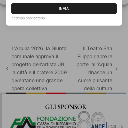
laboratorio creativo internazionale, capace di
far dialogare la memoria storica con i linguaggi
più innovativi dell’arte contemporanea.
* campo obbligatorio
L’Aquila 2026: la Giunta
Il Teatro San
comunale approva il
Filippo riapre le
progetto dell’artista JR,
porte: all’Aquila
post
articolo
la città e il cratere 2009
rinasce un
precedente:
successivo:
diventano una grande
cuore pulsante
opera collettiva
della cultura
GLI SPONSOR