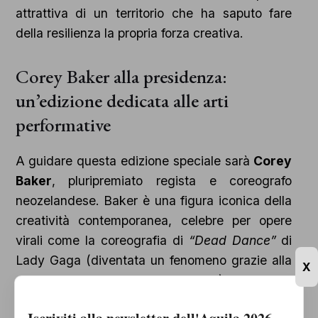
attrattiva di un territorio che ha saputo fare
della resilienza la propria forza creativa.
Corey Baker alla presidenza:
un’edizione dedicata alle arti
performative
A guidare questa edizione speciale sarà
Corey
Baker
, pluripremiato regista e coreografo
neozelandese. Baker è una figura iconica della
creatività contemporanea, celebre per opere
virali come la coreografia di
“Dead Dance”
di
Lady Gaga (diventata un fenomeno grazie alla
X
serie Netflix
“Wednesday”
) e il
pluripremiato
“Swan Lake Bath Ballet”
.