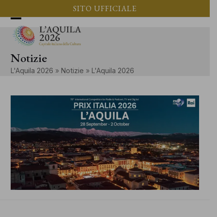
Vai
SITO UFFICIALE
al
Apri
Chiudi
contenuto
il
il
Notizie
menu
menu
L'Aquila 2026
»
Notizie
»
L'Aquila 2026
mobile
mobile