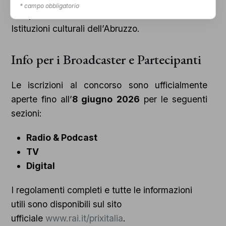
il
Premio YLAB
, assegnato da una giuria
* campo obbligatorio
composta da studenti delle Università e delle
Istituzioni culturali dell’Abruzzo.
Info per i Broadcaster e Partecipanti
Le iscrizioni al concorso sono ufficialmente
aperte fino all’
8 giugno 2026
per le seguenti
sezioni:
Radio & Podcast
TV
Digital
I regolamenti completi e tutte le informazioni
utili sono disponibili sul sito
ufficiale
www.rai.it/prixitalia
.