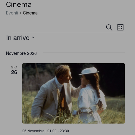
Cinema
Eventi
Cinema
E
E
Cerca
Lista
E
In arrivo
v
v
Seleziona
e
Novembre 2026
e
la
v
n
data.
n
t
GIO
26
e
o
t
V
i
n
i
R
s
t
t
i
e
26 Novembre | 21:00
-
23:30