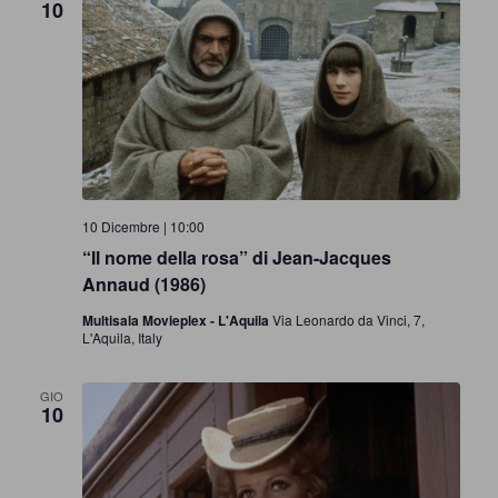
n
10
e
10 Dicembre | 10:00
“Il nome della rosa” di Jean-Jacques
Annaud (1986)
Multisala Movieplex - L'Aquila
Via Leonardo da Vinci, 7,
L'Aquila, Italy
GIO
10