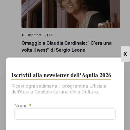
10 Dicembre | 21:00
Omaggio a Claudia Cardinale: “C’era una
volta il west” di Sergio Leone
X
Multisala Movieplex - L'Aquila
Via Leonardo da Vinci, 7,
L'Aquila, Italy
Iscriviti alla newsletter dell'Aquila 2026
VEN
11
Ricevi ogni settimana il programma ufficiale
Gestisci il consenso
dell’Aquila Capitale italiana della Cultura.
Per offrirti la migliore esperienza possibile, usiamo tecnologie come
i cookie per memorizzare e/o accedere alle informazioni sul tuo
Nome
*
dispositivo. Il tuo consenso all'uso di queste tecnologie ci
permetterà di elaborare dati come il tuo comportamento di
navigazione o gli ID univoci su questo sito. Se non dai il consenso o
lo revoca, alcune caratteristiche e funzioni potrebbero non
funzionare correttamente.