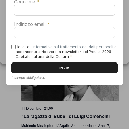
Cognome
*
11 Dicembre | 10:00
Accetta
“Il gattopardo” di Luchino Visconti
Indirizzo email
*
Multisala Movieplex - L'Aquila
Via Leonardo da Vinci, 7,
Nega
L'Aquila, Italy
Visualizza le preferenze
Ho letto l'
informativa sul trattamento dei dati personali
e
VEN
11
acconsento a ricevere la newsletter dell'Aquila 2026
Informativa sui cookie
Dichiarazione sulla Privacy
Capitale italiana della Cultura
*
* campo obbligatorio
11 Dicembre | 21:00
“La ragazza di Bube” di Luigi Comencini
Multisala Movieplex - L'Aquila
Via Leonardo da Vinci, 7,