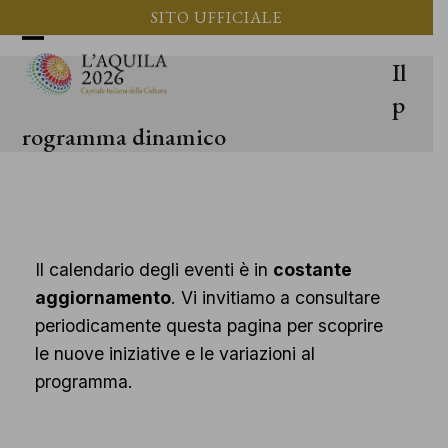
Vai
SITO UFFICIALE
al
Apri
Chiudi
Il
contenuto
il
il
p
menu
menu
rogramma dinamico
mobile
mobile
Il calendario degli eventi è in
costante
aggiornamento
. Vi invitiamo a consultare
periodicamente questa pagina per scoprire
le nuove iniziative e le variazioni al
programma.