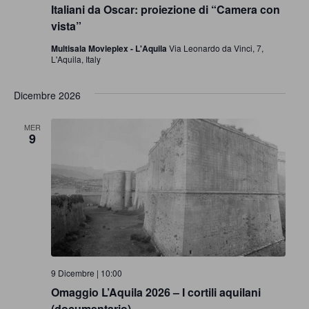
c
i
N
Italiani da Oscar: proiezione di “Camera con
vista”
e
a
Multisala Movieplex - L'Aquila
Via Leonardo da Vinci, 7,
v
L'Aquila, Italy
r
i
c
Dicembre 2026
g
a
a
MER
9
z
e
i
v
o
i
n
e
s
9 Dicembre | 10:00
t
Omaggio L’Aquila 2026 – I cortili aquilani
(documentario)