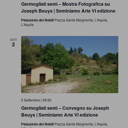
c
i
N
Germogliati semi – Mostra Fotografica su
Joseph Beuys | Seminiamo Arte VI edizione
e
a
Palazzetto dei Nobili
Piazza Santa Margherita, L'Aquila,
v
L'Aquila
r
i
c
MER
g
2
a
a
z
e
i
v
o
i
n
2 Settembre | 09:30
e
s
Germogliati semi – Convegno su Joseph
Beuys | Seminiamo Arte VI edizione
t
Palazzetto dei Nobili
Piazza Santa Margherita, L'Aquila,