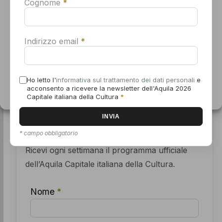
n
Cognome
*
e
Accetta
I PARTNER UFFICIALI
Indirizzo email
*
Nega
Visualizza le preferenze
Ho letto l'
informativa sul trattamento dei dati personali
e
acconsento a ricevere la newsletter dell'Aquila 2026
Informativa sui cookie
Dichiarazione sulla Privacy
Capitale italiana della Cultura
*
Iscriviti alla newsletter dell'Aquila 2026
* campo obbligatorio
Ricevi ogni settimana il programma ufficiale
dell’Aquila Capitale italiana della Cultura.
Nome
*