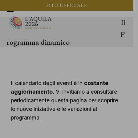
Vai
SITO UFFICIALE
al
Apri
Chiudi
Il
contenuto
il
il
p
menu
menu
rogramma dinamico
mobile
mobile
Il calendario degli eventi è in
costante
aggiornamento
. Vi invitiamo a consultare
periodicamente questa pagina per scoprire
le nuove iniziative e le variazioni al
programma.