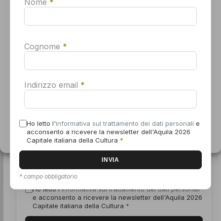
Nome
*
dispositivo. Il tuo consenso all'uso di queste tecnologie ci
Ricevi ogni settimana il programma ufficiale
permetterà di elaborare dati come il tuo comportamento di
navigazione o gli ID univoci su questo sito. Se non dai il consenso o
dell’Aquila Capitale italiana della Cultura.
lo revoca, alcune caratteristiche e funzioni potrebbero non
funzionare correttamente.
Cognome
*
Nome
*
Accetta
Indirizzo email
*
Nega
Cognome
*
Visualizza le preferenze
Ho letto l'
informativa sul trattamento dei dati personali
e
acconsento a ricevere la newsletter dell'Aquila 2026
Informativa sui cookie
Dichiarazione sulla Privacy
Capitale italiana della Cultura
*
Indirizzo email
*
* campo obbligatorio
Ho letto l'
informativa sul trattamento dei dati personali
e acconsento a ricevere la newsletter dell'Aquila 2026
Capitale italiana della Cultura
*