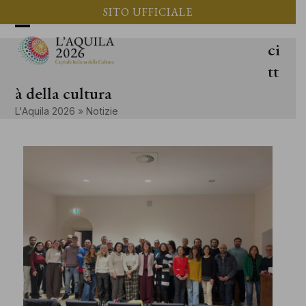
Vai
SITO UFFICIALE
al
Apri
Chiudi
ci
contenuto
il
il
tt
menu
menu
à della cultura
mobile
mobile
L'Aquila 2026
»
Notizie