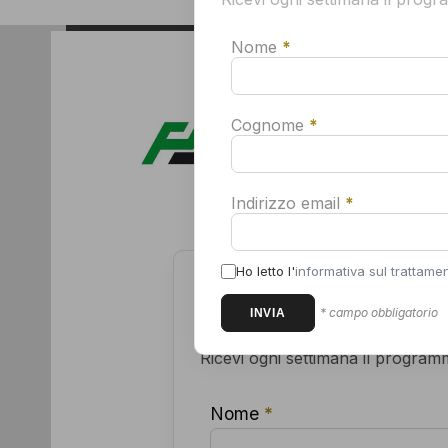
Nome
*
Per
mem
GLI SPONSO
all
com
con
Cognome
*
cor
Indirizzo email
*
Ho letto l'
informativa sul trattamen
Iscriviti alla newsletter d
* campo obbligatorio
Ricevi ogni settimana il programma
Nome
*