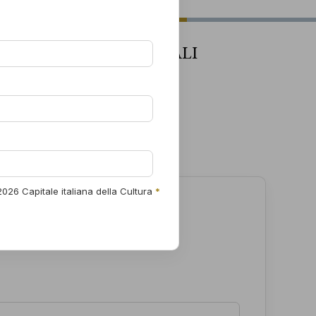
er
o
I PARTNER UFFICIALI
are
ze
026 Capitale italiana della Cultura
*