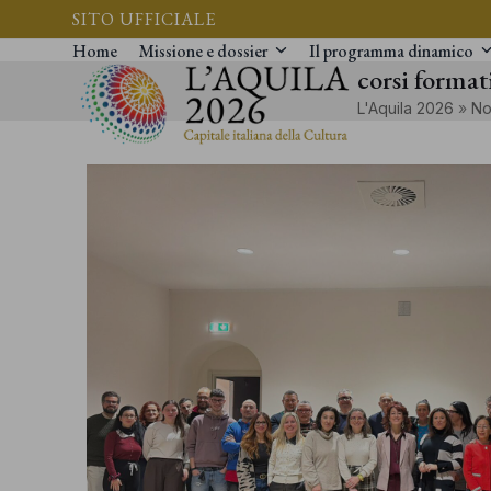
Vai
SITO UFFICIALE
al
Home
Missione e dossier
Il programma dinamico
corsi format
contenuto
L'Aquila 2026
»
No