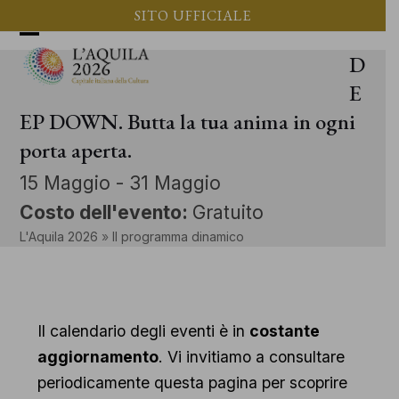
Vai
SITO UFFICIALE
al
Apri
Chiudi
D
contenuto
il
il
E
menu
menu
EP DOWN. Butta la tua anima in ogni
porta aperta.
mobile
mobile
15 Maggio
-
31 Maggio
Costo dell'evento:
Gratuito
L'Aquila 2026
»
Il programma dinamico
Il calendario degli eventi è in
costante
aggiornamento
. Vi invitiamo a consultare
periodicamente questa pagina per scoprire