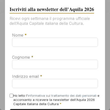
Mostra
Iscriviti alla newsletter dell'Aquila 2026
Sito web:
www.muspac.com
Ricevi ogni settimana il programma ufficiale
Gestisci il consenso
dell’Aquila Capitale italiana della Cultura.
Per offrirti la migliore esperienza possibile, usiamo tecnologie come
i cookie per memorizzare e/o accedere alle informazioni sul tuo
Nome
*
dispositivo. Il tuo consenso all'uso di queste tecnologie ci
permetterà di elaborare dati come il tuo comportamento di
navigazione o gli ID univoci su questo sito. Se non dai il consenso o
lo revoca, alcune caratteristiche e funzioni potrebbero non
funzionare correttamente.
Cognome
*
Accetta
Indirizzo email
*
Nega
Visualizza le preferenze
Ho letto l'
informativa sul trattamento dei dati personali
e
LUOGO
acconsento a ricevere la newsletter dell'Aquila 2026
MU.SP.A.C. – Museo Sperimentale d’Arte
Informativa sui cookie
Dichiarazione sulla Privacy
Capitale italiana della Cultura
*
Contemporanea