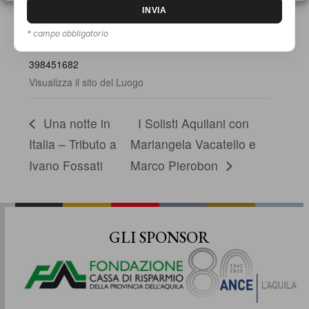
Via Ficara Piazza D'Arti
L'Aquila
,
AQ
67100
Italy
+ Google Maps
* campo obbligatorio
Numero di telefono
398451682
Visualizza il sito del Luogo
Una notte in
I Solisti Aquilani con
Italia – Tributo a
Mariangela Vacatello e
Ivano Fossati
Marco Pierobon
GLI SPONSOR