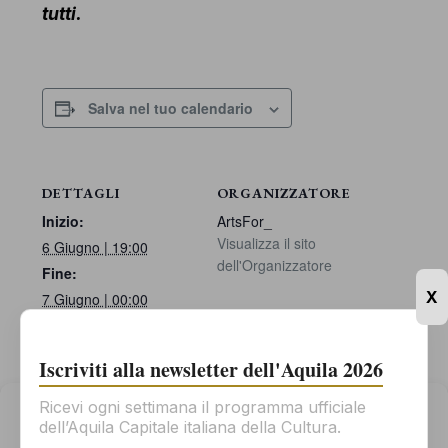
tutti.
Salva nel tuo calendario
DETTAGLI
ORGANIZZATORE
Inizio:
ArtsFor_
Visualizza il sito
6 Giugno | 19:00
dell'Organizzatore
Fine:
X
7 Giugno | 00:00
Categoria Evento:
Performance
Iscriviti alla newsletter dell'Aquila 2026
Ricevi ogni settimana il programma ufficiale
Gestisci il consenso
dell’Aquila Capitale italiana della Cultura.