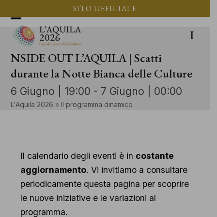
Vai
SITO UFFICIALE
al
Apri
Chiudi
I
contenuto
il
il
NSIDE OUT L’AQUILA | Scatti
menu
menu
durante la Notte Bianca delle Culture
mobile
mobile
6 Giugno | 19:00
-
7 Giugno | 00:00
L'Aquila 2026
»
Il programma dinamico
Il calendario degli eventi è in
costante
aggiornamento
. Vi invitiamo a consultare
periodicamente questa pagina per scoprire
le nuove iniziative e le variazioni al
programma.