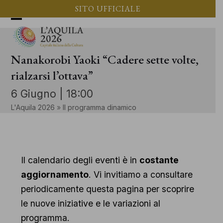
Vai
SITO UFFICIALE
al
Apri
Chiudi
contenuto
il
il
Nanakorobi Yaoki “Cadere sette volte,
menu
menu
rialzarsi l’ottava”
mobile
mobile
6 Giugno | 18:00
L'Aquila 2026
»
Il programma dinamico
Il calendario degli eventi è in
costante
aggiornamento
. Vi invitiamo a consultare
periodicamente questa pagina per scoprire
le nuove iniziative e le variazioni al
programma.