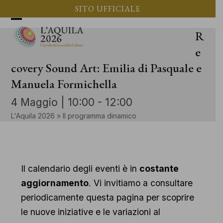
Vai
SITO UFFICIALE
al
Apri
Chiudi
R
contenuto
il
il
e
menu
menu
covery Sound Art: Emilia di Pasquale e
Manuela Formichella
mobile
mobile
4 Maggio | 10:00
-
12:00
L'Aquila 2026
»
Il programma dinamico
Il calendario degli eventi è in
costante
aggiornamento
. Vi invitiamo a consultare
periodicamente questa pagina per scoprire
le nuove iniziative e le variazioni al