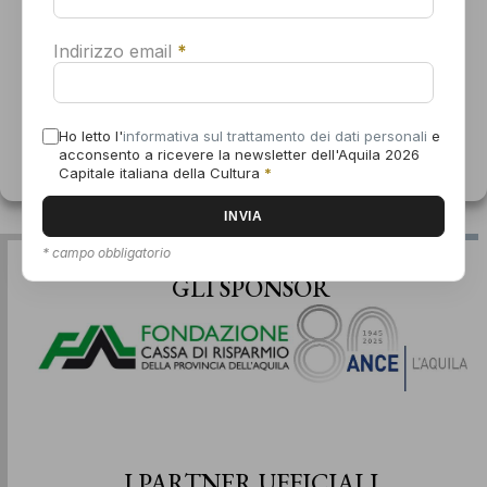
0862 191 0391
Accetta
Visualizza il sito del Luogo
Indirizzo email
*
Nega
Italiani da Oscar:
Recovery Sound Art:
Visualizza le preferenze
Ho letto l'
informativa sul trattamento dei dati personali
e
proiezione di “E.T.
Emilia di Pasquale e
acconsento a ricevere la newsletter dell'Aquila 2026
l’extraterrestre”
Manuela Formichella
Informativa sui cookie
Dichiarazione sulla Privacy
Capitale italiana della Cultura
*
* campo obbligatorio
GLI SPONSOR
I PARTNER UFFICIALI